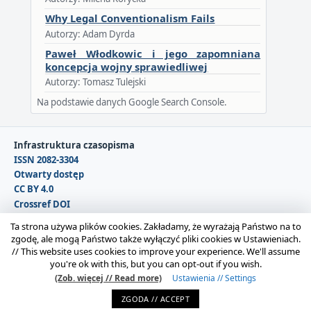
Why Legal Conventionalism Fails
Autorzy: Adam Dyrda
Paweł Włodkowic i jego zapomniana
koncepcja wojny sprawiedliwej
Autorzy: Tomasz Tulejski
Na podstawie danych Google Search Console.
Infrastruktura czasopisma
ISSN 2082-3304
Otwarty dostęp
CC BY 4.0
Crossref DOI
DOAJ
Ta strona używa plików cookies. Zakładamy, że wyrażają Państwo na to
zgodę, ale mogą Państwo także wyłączyć pliki cookies w Ustawieniach.
//
This website uses cookies to improve your experience. We'll assume
Copyright © 2026 Polska Sekcja Międzynarodowego
you're ok with this, but you can opt-out if you wish.
Stowarzyszenia Filozofii Prawa i Filozofii Społecznej IVR |
(Zob. więcej // Read more)
Ustawienia // Settings
Administrator strony:
Karolina Gmerek
ZGODA // ACCEPT