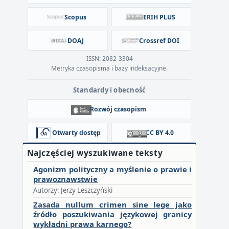
Scopus
ERIH PLUS
DOAJ
Crossref DOI
ISSN: 2082-3304
Metryka czasopisma i bazy indeksacyjne.
Standardy i obecność
Rozwój czasopism
Otwarty dostęp
CC BY 4.0
Najczęściej wyszukiwane teksty
Agonizm polityczny a myślenie o prawie i
prawoznawstwie
Autorzy: Jerzy Leszczyński
Zasada nullum crimen sine lege jako
źródło poszukiwania językowej granicy
wykładni prawa karnego?