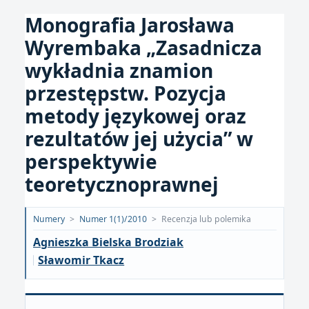
Monografia Jarosława
Wyrembaka „Zasadnicza
wykładnia znamion
przestępstw. Pozycja
metody językowej oraz
rezultatów jej użycia” w
perspektywie
teoretycznoprawnej
Opublikowano:
Numery
>
Numer 1(1)/2010
>
Recenzja lub polemika
2018-
Agnieszka Bielska Brodziak
01-
Sławomir Tkacz
25