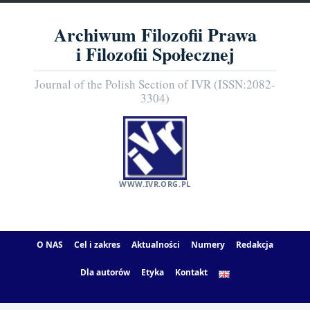
Archiwum Filozofii Prawa
i Filozofii Społecznej
Journal of the Polish Section of IVR (ISSN:2082-
3304)
WWW.IVR.ORG.PL
O NAS
Cel i zakres
Aktualności
Numery
Redakcja
Dla autorów
Etyka
Kontakt