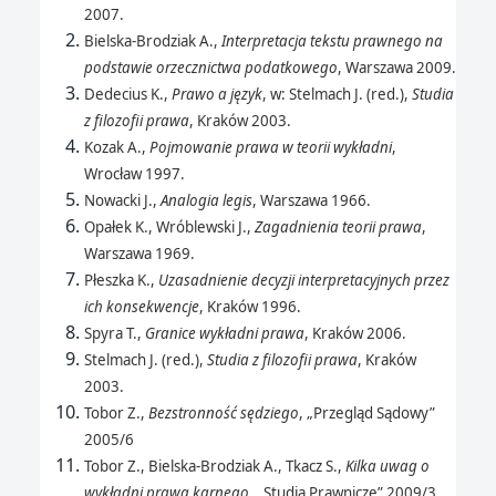
2007.
Bielska-Brodziak A.,
Interpretacja tekstu prawnego na
podstawie orzecznictwa podatkowego
, Warszawa 2009.
Dedecius K.,
Prawo a język
, w: Stelmach J. (red.),
Studia
z filozofii prawa
, Kraków 2003.
Kozak A.,
Pojmowanie prawa w teorii wykładni
,
Wrocław 1997.
Nowacki J.,
Analogia legis
, Warszawa 1966.
Opałek K., Wróblewski J.,
Zagadnienia teorii prawa
,
Warszawa 1969.
Płeszka K.,
Uzasadnienie decyzji interpretacyjnych przez
ich konsekwencje
, Kraków 1996.
Spyra T.,
Granice wykładni prawa
, Kraków 2006.
Stelmach J. (red.),
Studia z filozofii prawa
, Kraków
2003.
Tobor Z.,
Bezstronność sędziego
, „Przegląd Sądowy”
2005/6
Tobor Z., Bielska-Brodziak A., Tkacz S.,
Kilka uwag o
wykładni prawa karnego
, „Studia Prawnicze” 2009/3.