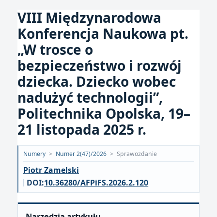
VIII Międzynarodowa
Konferencja Naukowa pt.
„W trosce o
bezpieczeństwo i rozwój
dziecka. Dziecko wobec
nadużyć technologii”,
Politechnika Opolska, 19–
21 listopada 2025 r.
Opublikowano:
Numery
>
Numer 2(47)/2026
>
Sprawozdanie
2026-
Piotr Zamelski
06-
DOI:
10.36280/AFPiFS.2026.2.120
25
Narzędzia artykułu