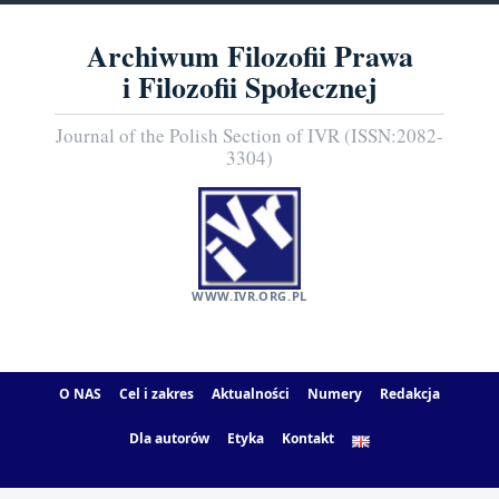
Archiwum Filozofii Prawa
i Filozofii Społecznej
Journal of the Polish Section of IVR (ISSN:2082-
3304)
WWW.IVR.ORG.PL
O NAS
Cel i zakres
Aktualności
Numery
Redakcja
Dla autorów
Etyka
Kontakt