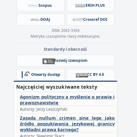
Scopus
ERIH PLUS
DOAJ
Crossref DOI
ISSN: 2082-3304
Metryka czasopisma i bazy indeksacyjne.
Standardy i obecność
Rozwój czasopism
Otwarty dostęp
CC BY 4.0
Najczęściej wyszukiwane teksty
Agonizm polityczny a myślenie o prawie i
prawoznawstwie
Autorzy: Jerzy Leszczyński
Zasada nullum crimen sine lege jako
źródło poszukiwania językowej granicy
wykładni prawa karnego?
Autorzy: Sławomir Tkacz