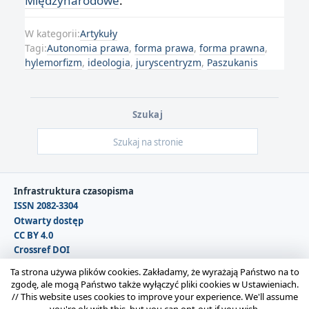
Międzynarodowe
.
W kategorii:
Artykuły
Tagi:
Autonomia prawa
,
forma prawa
,
forma prawna
,
hylemorfizm
,
ideologia
,
juryscentryzm
,
Paszukanis
Szukaj
Infrastruktura czasopisma
ISSN 2082-3304
Otwarty dostęp
CC BY 4.0
Crossref DOI
DOAJ
Ta strona używa plików cookies. Zakładamy, że wyrażają Państwo na to
zgodę, ale mogą Państwo także wyłączyć pliki cookies w Ustawieniach.
//
This website uses cookies to improve your experience. We'll assume
Copyright © 2026 Polska Sekcja Międzynarodowego