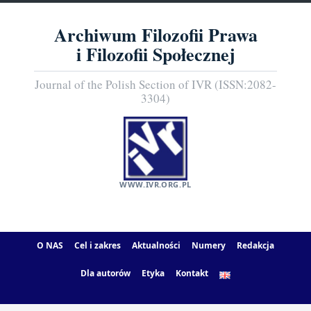
Archiwum Filozofii Prawa
i Filozofii Społecznej
Journal of the Polish Section of IVR (ISSN:2082-
3304)
WWW.IVR.ORG.PL
O NAS
Cel i zakres
Aktualności
Numery
Redakcja
Dla autorów
Etyka
Kontakt