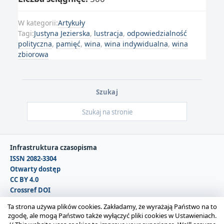
W kategorii:
Artykuły
Tagi:
Justyna Jezierska
,
lustracja
,
odpowiedzialność
polityczna
,
pamięć
,
wina
,
wina indywidualna
,
wina
zbiorowa
Szukaj
Infrastruktura czasopisma
ISSN 2082-3304
Otwarty dostęp
CC BY 4.0
Crossref DOI
DOAJ
Ta strona używa plików cookies. Zakładamy, że wyrażają Państwo na to
zgodę, ale mogą Państwo także wyłączyć pliki cookies w Ustawieniach.