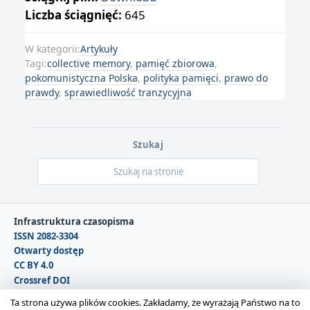
Liczba ściągnięć:
645
W kategorii:
Artykuły
Tagi:
collective memory
,
pamięć zbiorowa
,
pokomunistyczna Polska
,
polityka pamięci
,
prawo do
prawdy
,
sprawiedliwość tranzycyjna
Szukaj
Infrastruktura czasopisma
ISSN 2082-3304
Otwarty dostęp
CC BY 4.0
Crossref DOI
DOAJ
Ta strona używa plików cookies. Zakładamy, że wyrażają Państwo na to