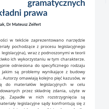
ia gramatycznych
ładni prawa
ak, Dr Mateusz Zeifert
ności w tekście zaprezentowano narzędzie
eriały pochodzące z procesu legislacyjnego
ia legislacyjna), wraz z podnoszonymi w teorii
iwko ich wykorzystaniu w tym charakterze.
ępnie odniesiona do specyficznego rodzaju
, jakim są problemy wynikające z budowy
. Autorzy omawiają kolejno pięć kazusów, w
ją do materiałów legislacyjnych w celu
odowanych przez składnię zdania, użyte w
cję. Zapadłe w nich rozstrzygnięcia są
teriały legislacyjne sądy konfrontują się z