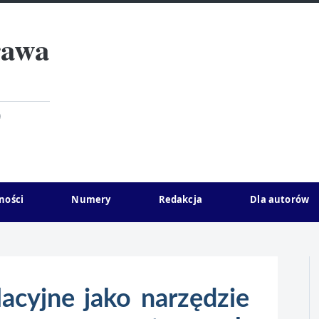
rawa
)
ności
Numery
Redakcja
Dla autorów
lacyjne jako narzędzie