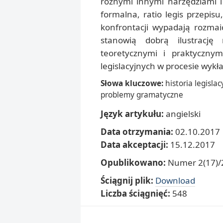
różnymi innymi narzędziami i 
formalna, ratio legis przepisu
konfrontacji wypadają rozmai
stanowią dobrą ilustrację
teoretycznymi i praktyczny
legislacyjnych w procesie wykł
Słowa kluczowe:
historia legisla
problemy gramatyczne
Język artykułu:
angielski
Data otrzymania:
02.10.2017
Data akceptacji:
15.12.2017
Opublikowano:
Numer 2(17)/2
Ściągnij plik:
Download
Liczba ściągnięć:
548