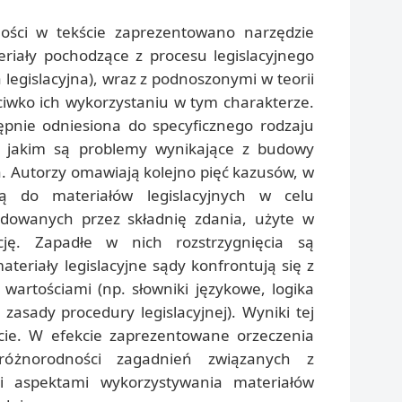
ności w tekście zaprezentowano narzędzie
eriały pochodzące z procesu legislacyjnego
ia legislacyjna), wraz z podnoszonymi w teorii
iwko ich wykorzystaniu w tym charakterze.
ępnie odniesiona do specyficznego rodzaju
, jakim są problemy wynikające z budowy
. Autorzy omawiają kolejno pięć kazusów, w
ją do materiałów legislacyjnych w celu
odowanych przez składnię zdania, użyte w
cję. Zapadłe w nich rozstrzygnięcia są
teriały legislacyjne sądy konfrontują się z
wartościami (np. słowniki językowe, logika
, zasady procedury legislacyjnej). Wyniki tej
cie. W efekcie zaprezentowane orzeczenia
 różnorodności zagadnień związanych z
mi aspektami wykorzystywania materiałów