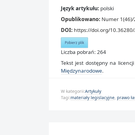
Język artykułu:
polski
Opublikowano:
Numer 1(46)/2
DOI:
https://doi.org/10.36280
Pobierz plik
Liczba pobrań: 264
Tekst jest dostępny na licencj
Międzynarodowe
.
W kategorii:
Artykuły
Tagi:
materiały legislacyjne
,
prawo ła