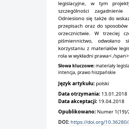
legislacyjne, w tym projek
szczególności zagadnienie 
Odniesiono się także do wska
przepisach oraz do sposobów 
orzecznictwie. W trzeciej c
piśmiennictwo, odwołano s
korzystaniu z materiałów legis
rola w wykładni prawa<./span>
Słowa kluczowe:
materiały legisla
intencja, prawo hiszpańskie
Język artykułu:
polski
Data otrzymania:
13.01.2018
Data akceptacji:
19.04.2018
Opublikowano:
Numer 1(19)/2
DOI:
https://doi.org/10.36280