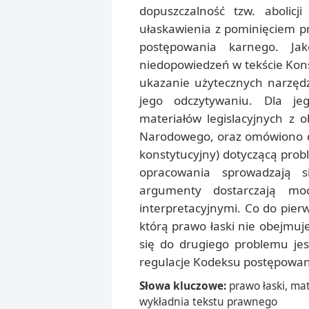
dopuszczalność tzw. abolicj
ułaskawienia z pominięciem p
postępowania karnego. Ja
niedopowiedzeń w tekście Kon
ukazanie użytecznych narzęd
jego odczytywaniu. Dla jeg
materiałów legislacyjnych z 
Narodowego, oraz omówiono d
konstytucyjny) dotyczącą pro
opracowania sprowadzają s
argumenty dostarczają moc
interpretacyjnymi. Co do pier
którą prawo łaski nie obejmuje
się do drugiego problemu jes
regulacje Kodeksu postępowan
Słowa kluczowe:
prawo łaski, mat
wykładnia tekstu prawnego