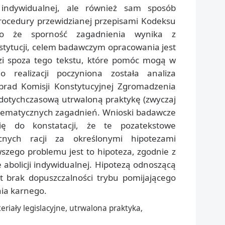
i indywidualnej, ale również sam sposób
rocedury przewidzianej przepisami Kodeksu
ko że sporność zagadnienia wynika z
stytucji, celem badawczym opracowania jest
zi spoza tego tekstu, które pomóc mogą w
o realizacji poczyniona została analiza
obrad Komisji Konstytucyjnej Zgromadzenia
otychczasową utrwaloną praktykę (zwyczaj
blematycznych zagadnień. Wnioski badawcze
ię do konstatacji, że te pozatekstowe
nych racji za określonymi hipotezami
wszego problemu jest to hipoteza, zgodnie z
 abolicji indywidualnej. Hipotezą odnoszącą
t brak dopuszczalności trybu pomijającego
ia karnego.
eriały legislacyjne, utrwalona praktyka,