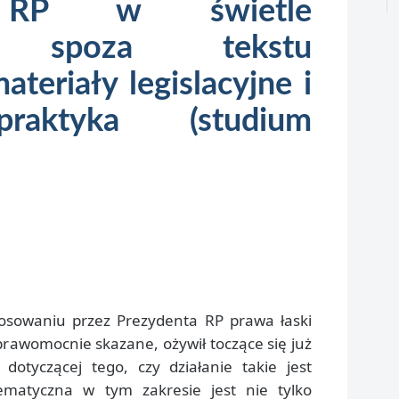
a RP w świetle
w spoza tekstu
ateriały legislacyjne i
raktyka (studium
osowaniu przez Prezydenta RP prawa łaski
prawomocnie skazane, ożywił toczące się już
 dotyczącej tego, czy działanie takie jest
ematyczna w tym zakresie jest nie tylko