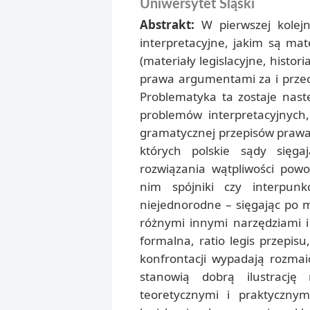
Uniwersytet Śląski
Abstrakt:
W pierwszej kolej
interpretacyjne, jakim są mat
(materiały legislacyjne, histor
prawa argumentami za i przec
Problematyka ta zostaje nast
problemów interpretacyjnych
gramatycznej przepisów prawa
których polskie sądy sięga
rozwiązania wątpliwości pow
nim spójniki czy interpunk
niejednorodne – sięgając po ma
różnymi innymi narzędziami i 
formalna, ratio legis przepisu
konfrontacji wypadają rozmai
stanowią dobrą ilustrację
teoretycznymi i praktyczny