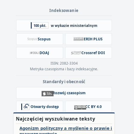
Indeksowanie
100 pkt.
w wykazie ministerialnym
Scopus
ERIH PLUS
DOAJ
Crossref DOI
ISSN: 2082-3304
Metryka czasopisma i bazy indeksacyjne.
Standardy i obecność
Rozwój czasopism
Otwarty dostęp
CC BY 4.0
Najczęściej wyszukiwane teksty
Agonizm polityczny a myślenie o prawie i
prawoznawstwie