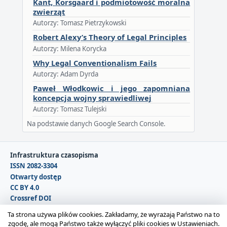
Kant, Korsgaard i podmiotowość moralna
zwierząt
Autorzy: Tomasz Pietrzykowski
Robert Alexy’s Theory of Legal Principles
Autorzy: Milena Korycka
Why Legal Conventionalism Fails
Autorzy: Adam Dyrda
Paweł Włodkowic i jego zapomniana
koncepcja wojny sprawiedliwej
Autorzy: Tomasz Tulejski
Na podstawie danych Google Search Console.
Infrastruktura czasopisma
ISSN 2082-3304
Otwarty dostęp
CC BY 4.0
Crossref DOI
DOAJ
Ta strona używa plików cookies. Zakładamy, że wyrażają Państwo na to
zgodę, ale mogą Państwo także wyłączyć pliki cookies w Ustawieniach.