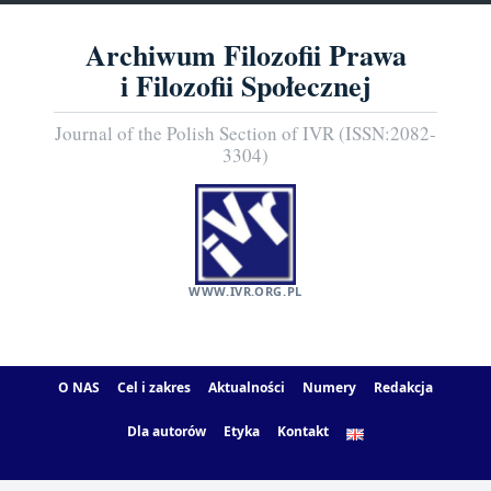
Archiwum Filozofii Prawa
i Filozofii Społecznej
Journal of the Polish Section of IVR (ISSN:2082-
3304)
WWW.IVR.ORG.PL
O NAS
Cel i zakres
Aktualności
Numery
Redakcja
Dla autorów
Etyka
Kontakt