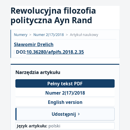
Rewolucyjna filozofia
polityczna Ayn Rand
Opublikowano:
Numery
>
Numer 2(17)/2018
>
Artykuł naukowy
2019-
Sławomir Drelich
01-
DOI:
10.36280/afpifs.2018.2.35
22
Narzędzia artykułu
Pełny tekst PDF
Numer 2(17)/2018
English version
Udostępnij
Język artykułu:
polski