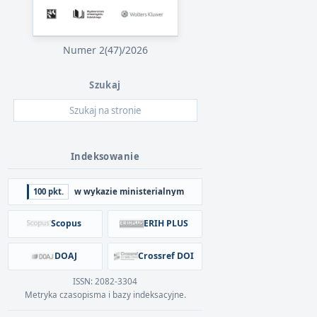
Numer 2(47)/2026
Szukaj
Indeksowanie
100 pkt.
w wykazie ministerialnym
Scopus
ERIH PLUS
DOAJ
Crossref DOI
ISSN: 2082-3304
Metryka czasopisma i bazy indeksacyjne.