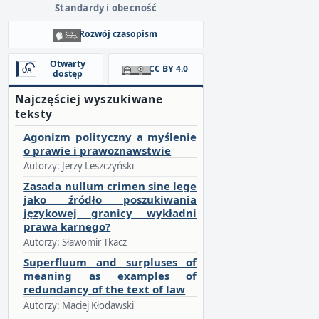
Standardy i obecność
Rozwój czasopism
Otwarty
CC BY 4.0
dostęp
Najczęściej wyszukiwane
teksty
Agonizm polityczny a myślenie
o prawie i prawoznawstwie
Autorzy: Jerzy Leszczyński
Zasada nullum crimen sine lege
jako źródło poszukiwania
językowej granicy wykładni
prawa karnego?
Autorzy: Sławomir Tkacz
Superfluum and surpluses of
meaning as examples of
redundancy of the text of law
Autorzy: Maciej Kłodawski