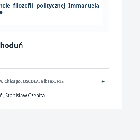
ie filozofii politycznej Immanuela
je
Choduń
A, Chicago, OSCOLA, BibTeX, RIS
, Stanisław Czepita