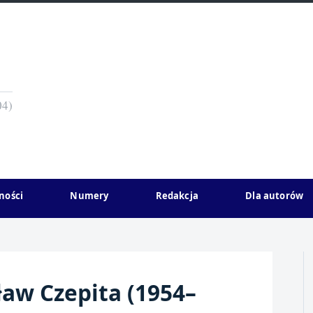
04)
ności
Numery
Redakcja
Dla autorów
ław Czepita (1954–