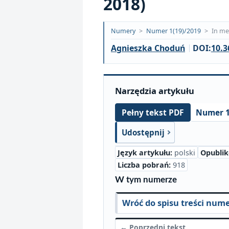
2018)
Opublikowano:
Numery
>
Numer 1(19)/2019
>
In m
2019-
Agnieszka Choduń
DOI:
10.3
09-
30
Narzędzia artykułu
Numer 1
Pełny tekst PDF
Udostępnij
Język artykułu:
polski
Opubli
Liczba pobrań:
918
W tym numerze
Wróć do spisu treści num
← Poprzedni tekst