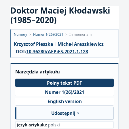
Doktor Maciej Kłodawski
(1985–2020)
Opublikowano:
Numery
>
Numer 1(26)/2021
>
In memoriam
2021-
Krzysztof Płeszka
Michał Araszkiewicz
04-
DOI:
10.36280/AFPiFS.2021.1.128
27
Narzędzia artykułu
Pełny tekst PDF
Numer 1(26)/2021
English version
Udostępnij
Język artykułu:
polski