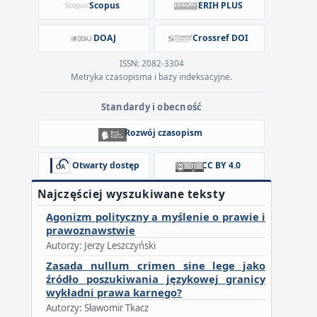
Scopus
ERIH PLUS
DOAJ
Crossref DOI
ISSN: 2082-3304
Metryka czasopisma i bazy indeksacyjne.
Standardy i obecność
Rozwój czasopism
Otwarty dostęp
CC BY 4.0
Najczęściej wyszukiwane teksty
Agonizm polityczny a myślenie o prawie i
prawoznawstwie
Autorzy: Jerzy Leszczyński
Zasada nullum crimen sine lege jako
źródło poszukiwania językowej granicy
wykładni prawa karnego?
Autorzy: Sławomir Tkacz