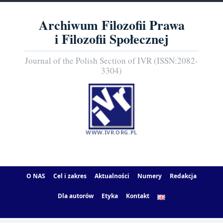
Archiwum Filozofii Prawa
i Filozofii Społecznej
Journal of the Polish Section of IVR (ISSN:2082-
3304)
WWW.IVR.ORG.PL
O NAS
Cel i zakres
Aktualności
Numery
Redakcja
Dla autorów
Etyka
Kontakt