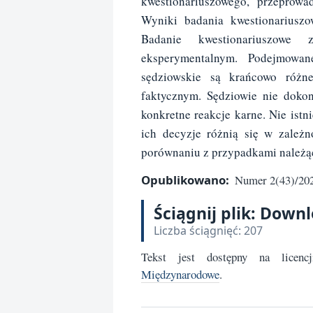
kwestionariuszowego, przeprow
Wyniki badania kwestionariuszo
Badanie kwestionariuszowe
eksperymentalnym. Podejmowan
sędziowskie są krańcowo różn
faktycznym. Sędziowie nie dokon
konkretne reakcje karne. Nie istn
ich decyzje różnią się w zależ
porównaniu z przypadkami należąc
Opublikowano:
Numer 2(43)/2025
Ściągnij plik: Down
Liczba ściągnięć: 207
Tekst jest dostępny na licen
Międzynarodowe
.