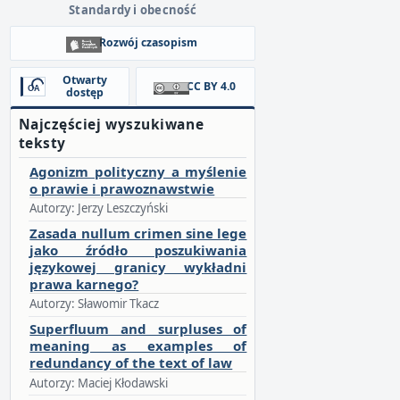
Standardy i obecność
Rozwój czasopism
Otwarty
CC BY 4.0
dostęp
Najczęściej wyszukiwane
teksty
Agonizm polityczny a myślenie
o prawie i prawoznawstwie
Autorzy: Jerzy Leszczyński
Zasada nullum crimen sine lege
jako źródło poszukiwania
językowej granicy wykładni
prawa karnego?
Autorzy: Sławomir Tkacz
Superfluum and surpluses of
meaning as examples of
redundancy of the text of law
Autorzy: Maciej Kłodawski