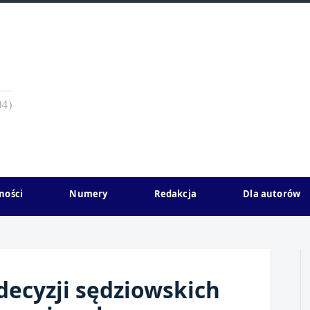
04)
ności
Numery
Redakcja
Dla autorów
decyzji sędziowskich