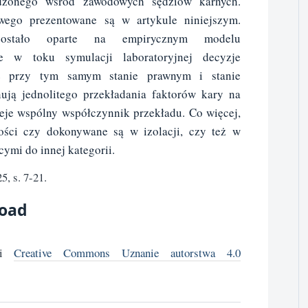
adzonego wśród zawodowych sędziów karnych.
wego prezentowane są w artykule niniejszym.
 zostało oparte na empirycznym modelu
e w toku symulacji laboratoryjnej decyzje
e przy tym samym stanie prawnym i stanie
ują jednolitego przekładania faktorów kary na
ieje wspólny współczynnik przekładu. Co więcej,
ności czy dokonywane są w izolacji, czy też w
ymi do innej kategorii.
, s. 7-21.
load
cji
Creative Commons Uznanie autorstwa 4.0