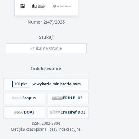
Numer 2(47)/2026
Szukaj
Indeksowanie
100 pkt.
w wykazie ministerialnym
Scopus
ERIH PLUS
DOAJ
Crossref DOI
ISSN: 2082-3304
Metryka czasopisma i bazy indeksacyjne.