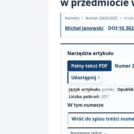
w przedmiocie 
Opublikowano:
Numery
>
Numer 2(43)/2025
>
Artyk
2025-
Michał Janowski
DOI:
10.362
06-
17
Narzędzia artykułu
Numer 2
Pełny tekst PDF
Udostępnij
Język artykułu:
polski
Opubli
Liczba pobrań:
207
W tym numerze
Wróć do spisu treści num
Następny tekst →