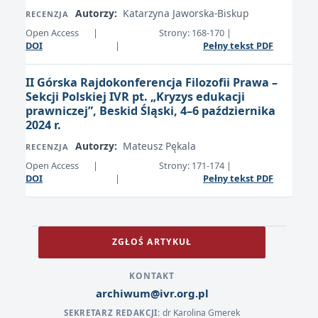
Autorzy:
Katarzyna Jaworska-Biskup
RECENZJA
Open Access
|
Strony: 168-170
|
DOI
|
Pełny tekst PDF
II Górska Rajdokonferencja Filozofii Prawa –
Sekcji Polskiej IVR pt. „Kryzys edukacji
prawniczej”, Beskid Śląski, 4–6 października
2024 r.
Autorzy:
Mateusz Pękala
RECENZJA
Open Access
|
Strony: 171-174
|
DOI
|
Pełny tekst PDF
ZGŁOŚ ARTYKUŁ
KONTAKT
archiwum@ivr.org.pl
dr Karolina Gmerek
SEKRETARZ REDAKCJI: