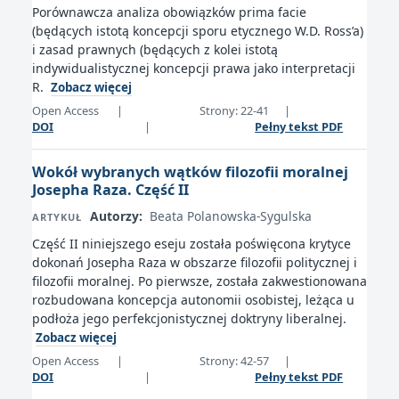
Porównawcza analiza obowiązków prima facie
(będących istotą koncepcji sporu etycznego W.D. Ross’a)
i zasad prawnych (będących z kolei istotą
indywidualistycznej koncepcji prawa jako interpretacji
R.
Zobacz więcej
Open Access
|
Strony: 22-41
|
DOI
|
Pełny tekst PDF
Wokół wybranych wątków filozofii moralnej
Josepha Raza. Część II
Autorzy:
Beata Polanowska-Sygulska
ARTYKUŁ
Część II niniejszego eseju została poświęcona krytyce
dokonań Josepha Raza w obszarze filozofii politycznej i
filozofii moralnej. Po pierwsze, została zakwestionowana
rozbudowana koncepcja autonomii osobistej, leżąca u
podłoża jego perfekcjonistycznej doktryny liberalnej.
Zobacz więcej
Open Access
|
Strony: 42-57
|
DOI
|
Pełny tekst PDF