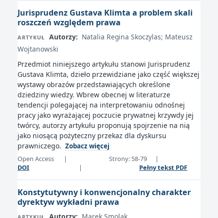
Jurisprudenz Gustava Klimta a problem skali
roszczeń względem prawa
Autorzy:
Natalia Regina Skoczylas; Mateusz
ARTYKUŁ
Wojtanowski
Przedmiot niniejszego artykułu stanowi Jurisprudenz
Gustava Klimta, dzieło przewidziane jako część większej
wystawy obrazów przedstawiających określone
dziedziny wiedzy. Wbrew obecnej w literaturze
tendencji polegającej na interpretowaniu odnośnej
pracy jako wyrażającej poczucie prywatnej krzywdy jej
twórcy, autorzy artykułu proponują spojrzenie na nią
jako niosącą pożyteczny przekaz dla dyskursu
prawniczego.
Zobacz więcej
Open Access
|
Strony: 58-79
|
DOI
|
Pełny tekst PDF
Konstytutywny i konwencjonalny charakter
dyrektyw wykładni prawa
Autorzy:
Marek Smolak
ARTYKUŁ