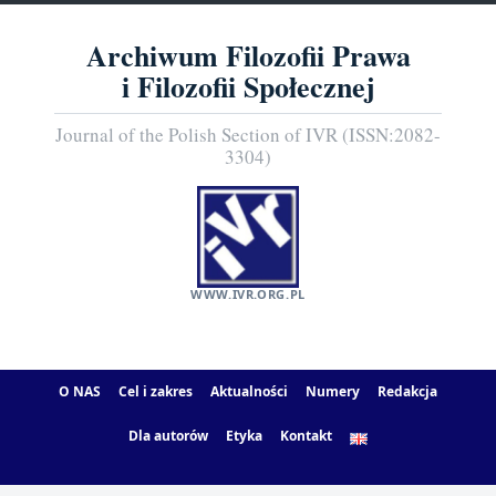
Archiwum Filozofii Prawa
i Filozofii Społecznej
Journal of the Polish Section of IVR (ISSN:2082-
3304)
WWW.IVR.ORG.PL
O NAS
Cel i zakres
Aktualności
Numery
Redakcja
Dla autorów
Etyka
Kontakt