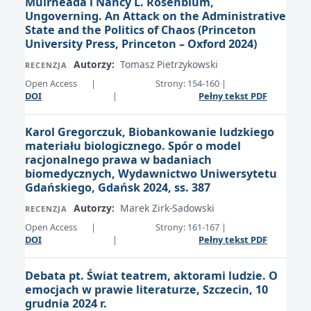
Muirheada i Nancy L. Rosenblum,
Ungoverning. An Attack on the Administrative
State and the Politics of Chaos (Princeton
University Press, Princeton – Oxford 2024)
Autorzy:
Tomasz Pietrzykowski
RECENZJA
Open Access
|
Strony: 154-160
|
DOI
|
Pełny tekst PDF
Karol Gregorczuk, Biobankowanie ludzkiego
materiału biologicznego. Spór o model
racjonalnego prawa w badaniach
biomedycznych, Wydawnictwo Uniwersytetu
Gdańskiego, Gdańsk 2024, ss. 387
Autorzy:
Marek Zirk-Sadowski
RECENZJA
Open Access
|
Strony: 161-167
|
DOI
|
Pełny tekst PDF
Debata pt. Świat teatrem, aktorami ludzie. O
emocjach w prawie literaturze, Szczecin, 10
grudnia 2024 r.