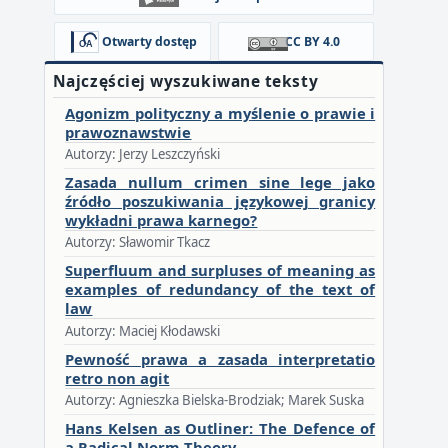
Otwarty dostęp
CC BY 4.0
Najczęściej wyszukiwane teksty
Agonizm polityczny a myślenie o prawie i
prawoznawstwie
Autorzy: Jerzy Leszczyński
Zasada nullum crimen sine lege jako
źródło poszukiwania językowej granicy
wykładni prawa karnego?
Autorzy: Sławomir Tkacz
Superfluum and surpluses of meaning as
examples of redundancy of the text of
law
Autorzy: Maciej Kłodawski
Pewność prawa a zasada interpretatio
retro non agit
Autorzy: Agnieszka Bielska-Brodziak; Marek Suska
Hans Kelsen as Outliner: The Defence of
a Radical Norm Theory