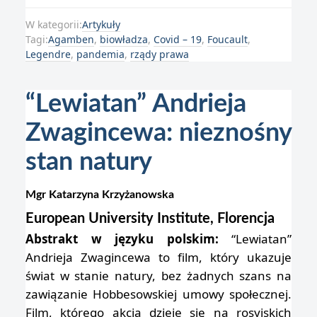
W kategorii:
Artykuły
Tagi:
Agamben
,
biowładza
,
Covid – 19
,
Foucault
,
Legendre
,
pandemia
,
rządy prawa
“Lewiatan” Andrieja
Zwagincewa: nieznośny
stan natury
Mgr Katarzyna Krzyżanowska
European University Institute, Florencja
Abstrakt w języku polskim:
“Lewiatan”
Andrieja Zwagincewa to film, który ukazuje
świat w stanie natury, bez żadnych szans na
zawiązanie Hobbesowskiej umowy społecznej.
Film, którego akcja dzieje się na rosyjskich