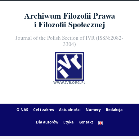
Archiwum Filozofii Prawa
i Filozofii Społecznej
Journal of the Polish Section of IVR (ISSN:2082-
3304)
WWW.IVR.ORG.PL
O NAS
Cel i zakres
Aktualności
Numery
Redakcja
Dla autorów
Etyka
Kontakt