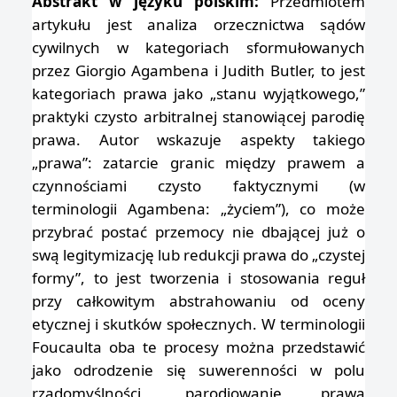
Abstrakt w języku polskim:
Przedmiotem
artykułu jest analiza orzecznictwa sądów
cywilnych w kategoriach sformułowanych
przez Giorgio Agambena i Judith Butler, to jest
kategoriach prawa jako „stanu wyjątkowego,”
praktyki czysto arbitralnej stanowiącej parodię
prawa. Autor wskazuje aspekty takiego
„prawa”: zatarcie granic między prawem a
czynnościami czysto faktycznymi (w
terminologii Agambena: „życiem”), co może
przybrać postać przemocy nie dbającej już o
swą legitymizację lub redukcji prawa do „czystej
formy”, to jest tworzenia i stosowania reguł
przy całkowitym abstrahowaniu od oceny
etycznej i skutków społecznych. W terminologii
Foucaulta oba te procesy można przedstawić
jako odrodzenie się suwerenności w polu
rządomyślności, parodiowanie prawa