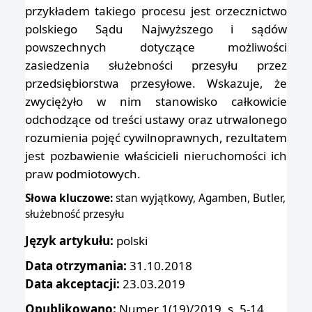
przykładem takiego procesu jest orzecznictwo
polskiego Sądu Najwyższego i sądów
powszechnych dotyczące możliwości
zasiedzenia służebności przesyłu przez
przedsiębiorstwa przesyłowe. Wskazuje, że
zwyciężyło w nim stanowisko całkowicie
odchodzące od treści ustawy oraz utrwalonego
rozumienia pojęć cywilnoprawnych, rezultatem
jest pozbawienie właścicieli nieruchomości ich
praw podmiotowych.
Słowa kluczowe:
stan wyjątkowy, Agamben, Butler,
służebność przesyłu
Język artykułu:
polski
Data otrzymania:
31.10.2018
Data akceptacji:
23.03.2019
Opublikowano:
Numer 1(19)/2019, s. 5-14