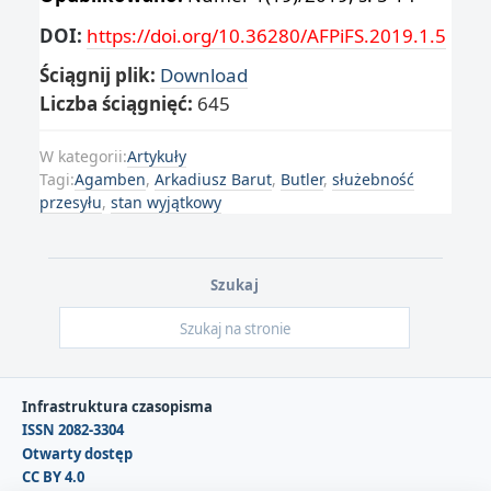
DOI:
https://doi.org/10.36280/AFPiFS.2019.1.5
Ściągnij plik:
Download
Liczba ściągnięć:
645
W kategorii:
Artykuły
Tagi:
Agamben
,
Arkadiusz Barut
,
Butler
,
służebność
przesyłu
,
stan wyjątkowy
Szukaj
Infrastruktura czasopisma
ISSN 2082-3304
Otwarty dostęp
CC BY 4.0