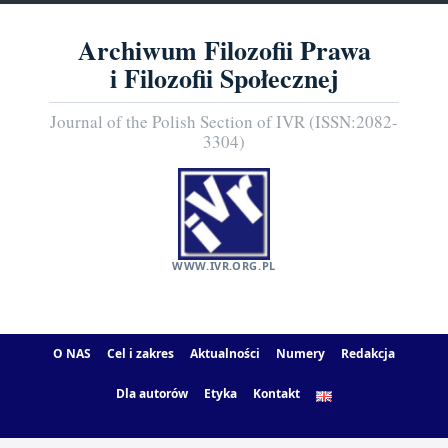
Archiwum Filozofii Prawa
i Filozofii Społecznej
Journal of the Polish Section of IVR (ISSN:2082-
3304)
WWW.IVR.ORG.PL
O NAS
Cel i zakres
Aktualności
Numery
Redakcja
Dla autorów
Etyka
Kontakt