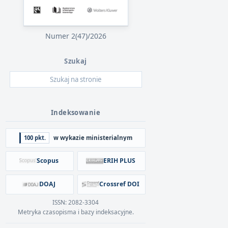
Numer 2(47)/2026
Szukaj
Indeksowanie
100 pkt.
w wykazie ministerialnym
Scopus
ERIH PLUS
DOAJ
Crossref DOI
ISSN: 2082-3304
Metryka czasopisma i bazy indeksacyjne.