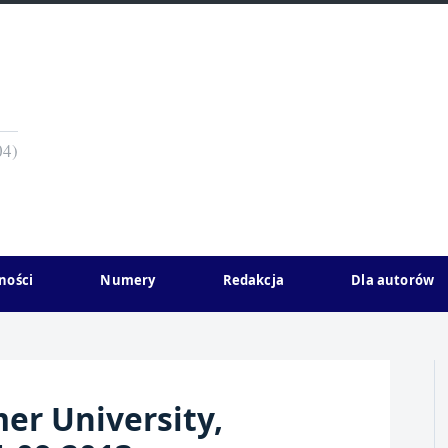
04)
ności
Numery
Redakcja
Dla autorów
r University,