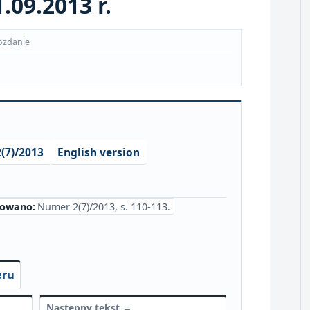
09.2013 r.
ozdanie
(7)/2013
English version
kowano:
Numer 2(7)/2013, s. 110-113.
eru
Następny tekst →