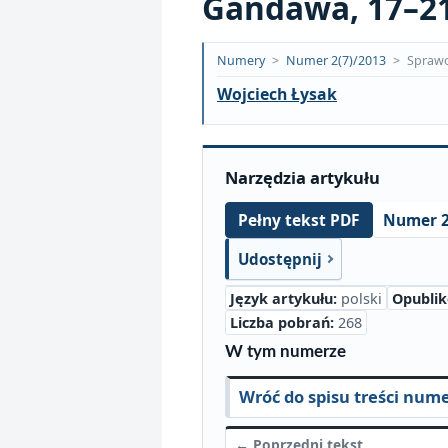
Gandawa, 17–21.
Opublikowano:
Numery
>
Numer 2(7)/2013
>
Spraw
2018-
Wojciech Łysak
09-
20
Narzędzia artykułu
Numer 2
Pełny tekst PDF
Udostępnij
Język artykułu:
polski
Opubli
Liczba pobrań:
268
W tym numerze
Wróć do spisu treści num
← Poprzedni tekst