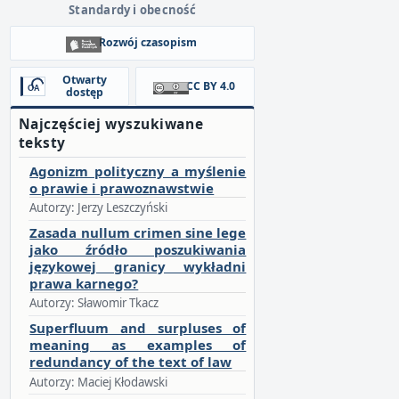
Standardy i obecność
Rozwój czasopism
Otwarty
CC BY 4.0
dostęp
Najczęściej wyszukiwane
teksty
Agonizm polityczny a myślenie
o prawie i prawoznawstwie
Autorzy: Jerzy Leszczyński
Zasada nullum crimen sine lege
jako źródło poszukiwania
językowej granicy wykładni
prawa karnego?
Autorzy: Sławomir Tkacz
Superfluum and surpluses of
meaning as examples of
redundancy of the text of law
Autorzy: Maciej Kłodawski