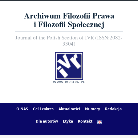
Archiwum Filozofii Prawa
i Filozofii Społecznej
Journal of the Polish Section of IVR (ISSN:2082-
3304)
WWW.IVR.ORG.PL
O NAS
Cel i zakres
Aktualności
Numery
Redakcja
Dla autorów
Etyka
Kontakt