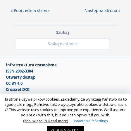
« Poprzednia strona
Następna strona »
Szukaj
Infrastruktura czasopisma
ISSN 2082-3304
Otwarty dostęp
CC BY 4.0
Crossref DOI
DOAJ
Ta strona używa plików cookies. Zakładamy, że wyrażają Państwo na to
zgodę, ale mogą Państwo także wyłączyć pliki cookies w Ustawieniach.
//
This website uses cookies to improve your experience. We'll assume
Copyright © 2026 Polska Sekcja Międzynarodowego
you're ok with this, but you can opt-out if you wish.
Stowarzyszenia Filozofii Prawa i Filozofii Społecznej IVR |
(Zob. więcej // Read more)
Ustawienia // Settings
Administrator strony:
Karolina Gmerek
ZGODA // ACCEPT