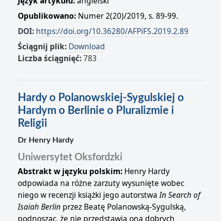
Język artykułu:
angielski
Opublikowano:
Numer 2(20)/2019, s. 89-99.
DOI:
https://doi.org/10.36280/AFPiFS.2019.2.89
Ściągnij plik:
Download
Liczba ściągnięć:
783
Hardy o Polanowskiej-Sygulskiej o
Hardym o Berlinie o Pluralizmie i
Religii
Dr Henry Hardy
Uniwersytet Oksfordzki
Abstrakt w języku polskim:
Henry Hardy
odpowiada na różne zarzuty wysunięte wobec
niego w recenzji książki jego autorstwa
In Search of
Isaiah Berlin
przez Beatę Polanowską-Sygulską,
podnosząc, że nie przedstawia ona dobrych