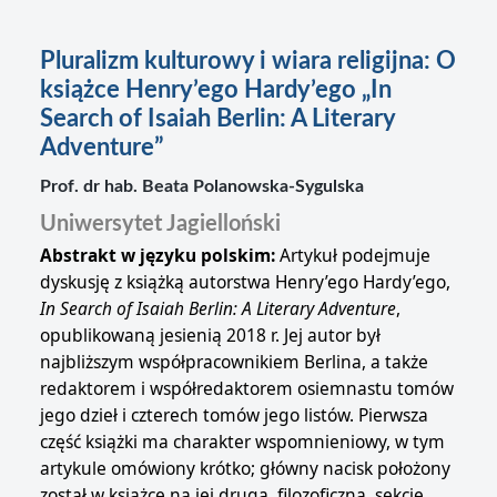
Pluralizm kulturowy i wiara religijna: O
książce Henry’ego Hardy’ego „In
Search of Isaiah Berlin: A Literary
Adventure”
Prof. dr hab. Beata Polanowska-Sygulska
Uniwersytet Jagielloński
Abstrakt w języku polskim:
Artykuł podejmuje
dyskusję z książką autorstwa Henry’ego Hardy’ego,
In Search of Isaiah Berlin: A Literary Adventure
,
opublikowaną jesienią 2018 r. Jej autor był
najbliższym współpracownikiem Berlina, a także
redaktorem i współredaktorem osiemnastu tomów
jego dzieł i czterech tomów jego listów. Pierwsza
część książki ma charakter wspomnieniowy, w tym
artykule omówiony krótko; główny nacisk położony
został w książce na jej drugą, filozoficzną, sekcję.