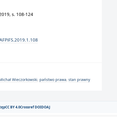
019, s. 108-124
/AFPiFS.2019.1.108
Michał Wieczorkowski
,
państwo prawa
,
stan prawny
tęp
CC BY 4.0
Crossref DOI
DOAJ