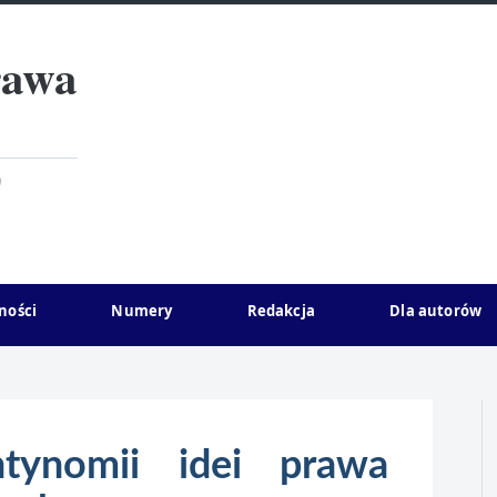
rawa
)
ności
Numery
Redakcja
Dla autorów
tynomii idei prawa