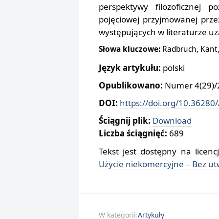
perspektywy filozoficznej p
pojęciowej przyjmowanej prze
występujących w literaturze uza
Słowa kluczowe:
Radbruch, Kant,
Język artykułu:
polski
Opublikowano:
Numer 4(29)/2
DOI:
https://doi.org/10.36280
Ściągnij plik:
Download
Liczba ściągnięć:
689
Tekst jest dostępny na licenc
Użycie niekomercyjne – Bez u
W kategorii:
Artykuły