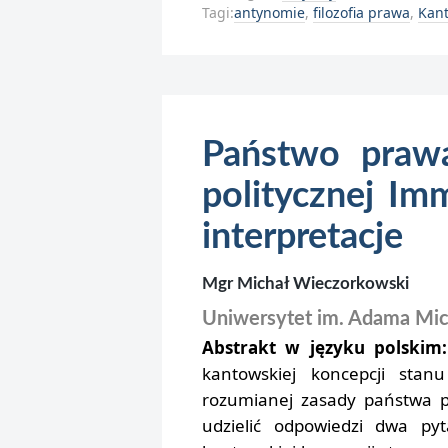
Tagi:
antynomie
,
filozofia prawa
,
Kan
Państwo prawa 
politycznej Im
interpretacje
Mgr Michał Wieczorkowski
Uniwersytet im. Adama Mic
Abstrakt w języku polskim:
kantowskiej koncepcji stan
rozumianej zasady państwa p
udzielić odpowiedzi dwa pyt