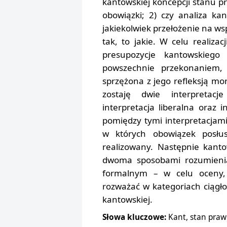
kantowskiej koncepcji stanu p
obowiązki; 2) czy analiza k
jakiekolwiek przełożenie na ws
tak, to jakie. W celu realiz
presupozycje kantowskiego
powszechnie przekonaniem, ż
sprzężona z jego refleksją mo
zostaję dwie interpretac
interpretacja liberalna oraz 
pomiędzy tymi interpretacjami 
w których obowiązek posłu
realizowany. Następnie kanto
dwoma sposobami rozumienia
formalnym – w celu oceny,
rozważać w kategoriach ciągło
kantowskiej.
Słowa kluczowe:
Kant, stan praw