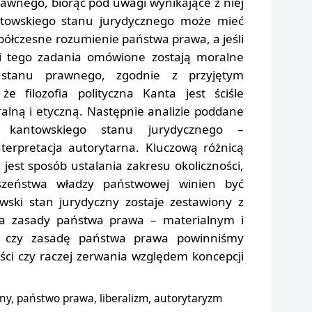
rawnego, biorąc pod uwagi wynikające z niej
antowskiego stanu jurydycznego może mieć
półczesne rozumienie państwa prawa, a jeśli
acji tego zadania omówione zostają moralne
 stanu prawnego, zgodnie z przyjętym
e filozofia polityczna Kanta jest ściśle
ralną i etyczną. Następnie analizie poddane
je kantowskiego stanu jurydycznego –
interpretacja autorytarna. Kluczową różnicą
jest sposób ustalania zakresu okoliczności,
szeństwa władzy państwowej winien być
wski stan jurydyczny zostaje zestawiony z
 zasady państwa prawa – materialnym i
 czy zasadę państwa prawa powinniśmy
ści czy raczej zerwania względem koncepcji
ny, państwo prawa, liberalizm, autorytaryzm