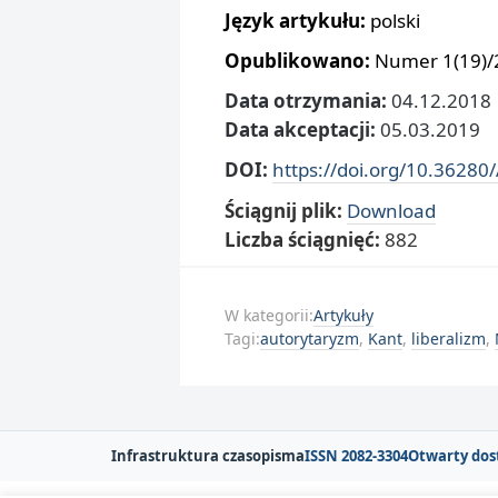
Język artykułu:
polski
Opublikowano:
Numer 1(19)/2
Data otrzymania:
04.12.2018
Data akceptacji:
05.03.2019
DOI:
https://doi.org/10.36280
Ściągnij plik:
Download
Liczba ściągnięć:
882
W kategorii:
Artykuły
Tagi:
autorytaryzm
,
Kant
,
liberalizm
,
Infrastruktura czasopisma
ISSN 2082-3304
Otwarty dos