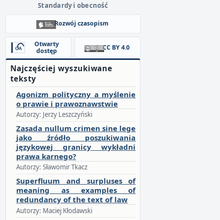
Standardy i obecność
Rozwój czasopism
Otwarty
CC BY 4.0
dostęp
Najczęściej wyszukiwane
teksty
Agonizm polityczny a myślenie
o prawie i prawoznawstwie
Autorzy: Jerzy Leszczyński
Zasada nullum crimen sine lege
jako źródło poszukiwania
językowej granicy wykładni
prawa karnego?
Autorzy: Sławomir Tkacz
Superfluum and surpluses of
meaning as examples of
redundancy of the text of law
Autorzy: Maciej Kłodawski