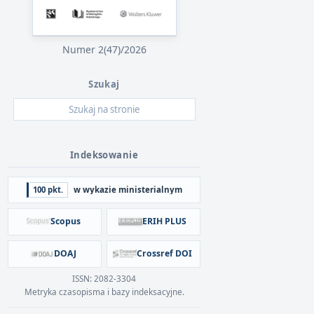
Numer 2(47)/2026
Szukaj
Indeksowanie
100 pkt.
w wykazie ministerialnym
Scopus
ERIH PLUS
DOAJ
Crossref DOI
ISSN: 2082-3304
Metryka czasopisma i bazy indeksacyjne.