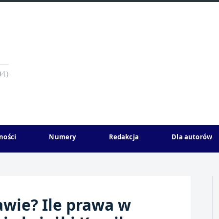
04)
ności
Numery
Redakcja
Dla autorów
awie? Ile prawa w