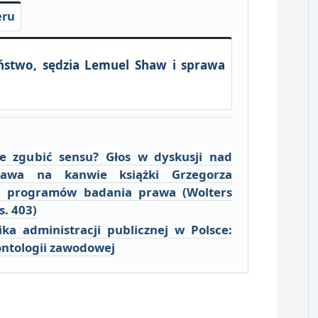
eru
eństwo, sędzia Lemuel Shaw i sprawa
e zgubić sensu? Głos w dyskusji nad
awa na kanwie książki Grzegorza
a programów badania prawa (Wolters
s. 403)
a administracji publicznej w Polsce:
ntologii zawodowej