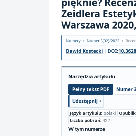
pięknie? Recenz
Zeidlera Estet
Warszawa 2020, 
Opublikowano:
Numery
>
Numer 3(32)/2022
>
Recen
2022-
Dawid Kostecki
DOI:
10.3628
09-
22
Narzędzia artykułu
Numer 3
Pełny tekst PDF
Udostępnij
Język artykułu:
polski
Opubli
Liczba pobrań:
422
W tym numerze